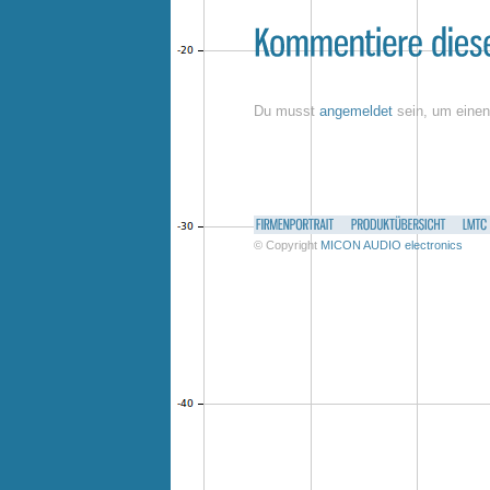
Du musst
angemeldet
sein, um eine
© Copyright
MICON AUDIO electronics