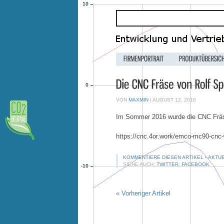
VON
MAXMIN
| AUGUST 12, 2016
Im Sommer 2016 wurde die CNC Fräse
https://cnc.4or.work/emco-mc90-cnc
KOMMENTIERE DIESEN ARTIKEL
•
AKTUE
SIEHE AUCH:
TWITTER
,
FACEBOOK
« Vorheriger Artikel